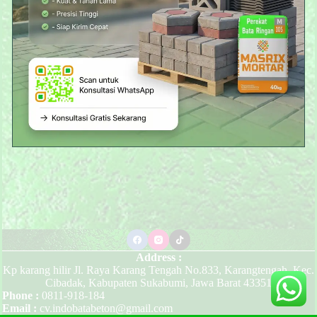
Address :
Kp karang hilir Jl. Raya Karang Tengah No.833, Karangtengah, Kec.
Cibadak, Kabupaten Sukabumi, Jawa Barat 43351
Phone :
0811-918-184
Email :
cv.indobatabeton@gmail.com